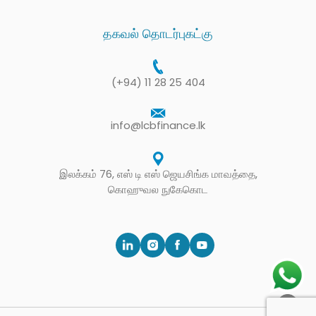
தகவல் தொடர்புகட்கு
(+94) 11 28 25 404
info@lcbfinance.lk
இலக்கம் 76, எஸ் டி எஸ் ஜெயசிங்க மாவத்தை,
கொஹுவல நுகேகொட